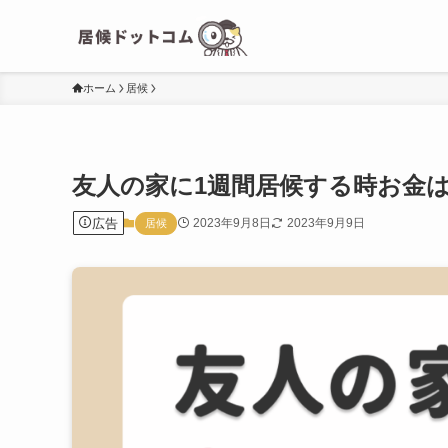
ホーム
居候
友人の家に1週間居候する時お金
広告
2023年9月8日
2023年9月9日
居候