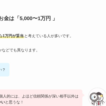
は「5,000〜1万円 」
から1万円が妥当
と考えている人が多いです。
かなどでも異なります。
い？
個人的には、よほど信頼関係が深い相手以外は
いい
と思うな！