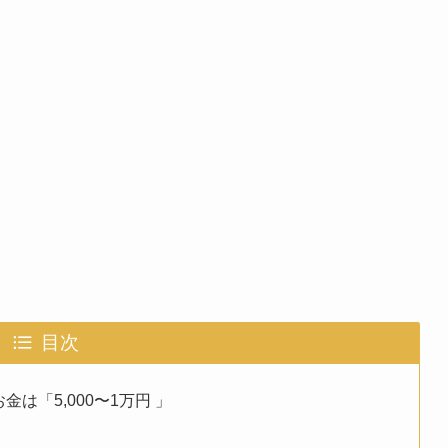
目次
は「5,000〜1万円 」