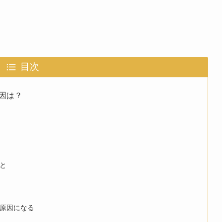
目次
因は？
と
原因になる